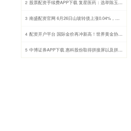
股票配资手续费APP下载 复星医药：选举陈玉卿为董事长，聘任刘毅为首席执行官兼总裁
2
南盛配资官网 6月26日山玻转债上涨0.04%，转股溢价率96.18%
3
配资开户平台 国际金价再冲新高！世界黄金协会：双重驱动下去年全球需求总量创纪录
4
中博证券APP下载 惠科股份取得拼接屏以及拼接显示装置专利
5