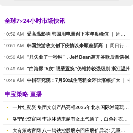
全球7×24小时市场快讯
10:52 AM
受高温影响 韩国用电量创下本年度峰值
周日行业数据显示，受持续热浪影响，韩国近日用电量创下本年度峰值。韩国电力交易所数据显示，周五全国最高电力负荷达到953.21万千瓦，备用容量为820万千瓦。一旦备用容量低于550万千瓦，就将发布电力应急供应警报。
10:51 AM
韩国旅游收支创下疫情以来顺差新高
周日行业数据显示，得益于本国流行文化的海外热度，韩国旅游收支创下新冠疫情之后的最高顺差水平。 韩国观光公社数据显示，6月韩国旅游账户实现顺差5.966亿美元，对比去年同期8.468亿美元的逆差，出现大幅反转。 该6月顺差数值为2008年10月（当时旅游顺差6.615亿美元）之后的第二高位。
10:50 AM
“只失业了一秒钟”，Jeff Dean离开谷歌后
10:49 AM
“白海豚”5次“眼壁置换”仍维持
10:48 AM
中指研究院：7月50城住宅租金环比涨幅扩大
中指研究院发文称，7月，高校毕业季租赁需求集中
申宝策略 直播
一片红配资 集团文创产品亮相2025年北京国际潮流玩具展_长
洛宁配资官网 李冰冰越来越有女王气质了，白色衬衣搭配棕色西服
大有策略官网 八一钢铁控股股东回应股价异动: 无重大未披露事