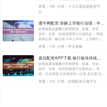
查看：
192
分类：
十大正规实盘配资平
台
通牛网配资 拆解上市银行业绩：中间业务收入驱动营收增长 拨备不再反哺利润
炒股就看金麒麟分析师研报，权威，专业，
及时，全面，助您挖掘潜力主题机会！ 界面
新闻记者 | 杨志锦 今年上半年，上市银行....
查看：
178
分类：
申宝策略
嘉信配资APP下载 银行板块持续走强，农业银行股价大涨5%、总市值超越工商银行
炒股就看金麒麟分析师研报，权威，专业，
及时，全面，助您挖掘潜力主题机会！ 来
源：北京商报 北京商报讯（记者 孟凡霞 实
习....
查看：
143
分类：
炒股配资正规平台