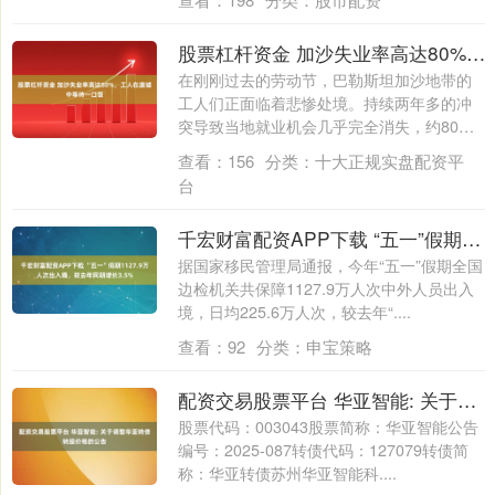
股票杠杆资金 加沙失业率高达80%，工人在废墟中等待一口饭
在刚刚过去的劳动节，巴勒斯坦加沙地带的
工人们正面临着悲惨处境。持续两年多的冲
突导致当地就业机会几乎完全消失，约80%
的劳....
查看：
156
分类：
十大正规实盘配资平
台
千宏财富配资APP下载 “五一”假期1127.9万人次出入境，较去年同期增长3.5%
据国家移民管理局通报，今年“五一”假期全国
边检机关共保障1127.9万人次中外人员出入
境，日均225.6万人次，较去年“....
查看：
92
分类：
申宝策略
配资交易股票平台 华亚智能: 关于调整华亚转债转股价格的公告
股票代码：003043股票简称：华亚智能公告
编号：2025-087转债代码：127079转债简
称：华亚转债苏州华亚智能科....