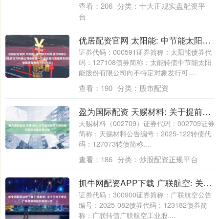
查看：
206
分类：
十大正规实盘配资平
台
优居配资官网 太阳能: 中节能太阳能股份有限公司向不特定对象发行可转换公司债券第一次临时受托管理事务报告（2025年）
证券代码：000591证券简称：太阳能债券代
码：127108债券简称：太能转债中节能太阳
能股份有限公司向不特定对象发行可....
查看：
190
分类：
股市配资
盈为国际配资 天赐材料: 关于提前赎回天赐转债的第四次提示性公告
天赐材料（002709）证券代码：002709证券
简称：天赐材料公告编号：2025-122转债代
码：127073转债简称....
查看：
186
分类：
炒股配资正规平台
抓牛网配资APP下载 广联航空: 关于不向下修正广联转债转股价格的公告
证券代码：300900证券简称：广联航空公告
编号：2025-082债券代码：123182债券简
称：广联转债广联航空工业股....