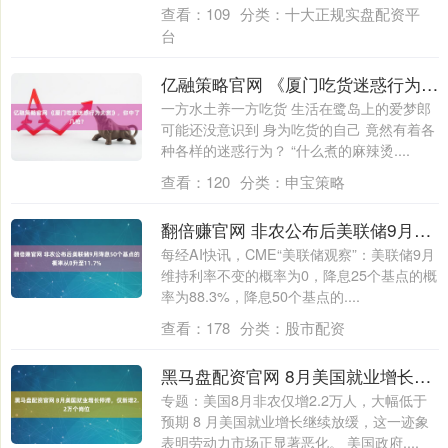
牌....
查看：
109
分类：
十大正规实盘配资平
台
亿融策略官网 《厦门吃货迷惑行为大赏》，你中了几枪？
一方水土养一方吃货 生活在鹭岛上的爱梦郎
可能还没意识到 身为吃货的自己 竟然有着各
种各样的迷惑行为？ “什么煮的麻辣烫....
查看：
120
分类：
申宝策略
翻倍赚官网 非农公布后美联储9月降息50个基点的概率从0升至11.7%
每经AI快讯，CME“美联储观察”：美联储9月
维持利率不变的概率为0，降息25个基点的概
率为88.3%，降息50个基点的....
查看：
178
分类：
股市配资
黑马盘配资官网 8月美国就业增长停滞，仅新增2.2万个岗位
专题：美国8月非农仅增2.2万人，大幅低于
预期 8 月美国就业增长继续放缓，这一迹象
表明劳动力市场正显著恶化。 美国政府....