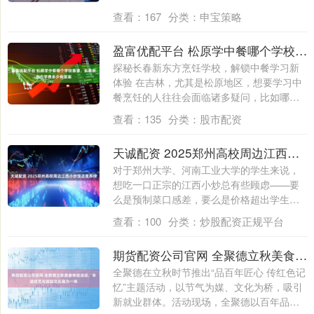
查看：
167
分类：
申宝策略
盈富优配平台 松原学中餐哪个学校靠谱，长春新东方学费多少有答案
探秘长春新东方烹饪学校，解锁中餐学习新
体验 在吉林，尤其是松原地区，想要学习中
餐烹饪的人往往会面临诸多疑问，比如哪个
学校....
查看：
135
分类：
股市配资
天诚配资 2025郑州高校周边江西小炒饭店推荐榜
对于郑州大学、河南工业大学的学生来说，
想吃一口正宗的江西小炒总有些顾虑——要
么是预制菜口感差，要么是价格超出学生预
算，要....
查看：
100
分类：
炒股配资正规平台
期货配资公司官网 全聚德立秋美食体验活动，非遗技艺与宫廷文化融为一体
全聚德在立秋时节推出“品百年匠心 传红色记
忆”主题活动，以节气为媒、文化为桥，吸引
新就业群体。活动现场，全聚德以百年品