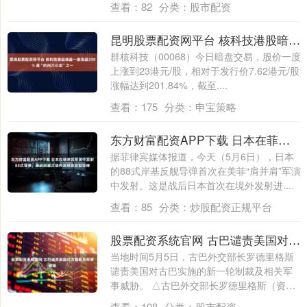
查看：
82
分类：
股市配资
昆明股票配资网平台 核科技港股暗盘一度涨超200% 是“杭州六小龙”之一
群核科技（00068）今日暗盘交易，股价一度
上涨到23港元/股，相对于发行价7.62港元/股
涨幅达到201.84%，截至....
查看：
175
分类：
申宝策略
东方财富配资APP下载 日本在菲律宾军演中发射88式导弹，系战后首次境外发射进攻型导弹
据菲律宾媒体报道，今天（5月6日），日本
的88式岸基反舰导弹首次在美菲“肩并肩”军演
中发射。这是战后日本首次在境外发射进....
查看：
85
分类：
炒股配资正规平台
股票配资系统官网 古巴谴责美国对古制裁及军事威胁
当地时间5月5日，古巴外交部长罗德里格斯
谴责美国对古巴实施的新一轮制裁及相关军
事威胁。 △古巴外交部长罗德里格斯（资料
图....
查看：
198
分类：
股市配资