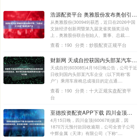
浩源配资平台 奥雅股份发布奥创引擎 “创意设计+科技”驱动文旅产业
从奥雅股份(300949)获悉，近日在2026中国
文旅经济创新周暨第九届龙雀奖颁奖活动
上，奥雅股份联合创始人、董事、总裁....
查看：
190
分类：
炒股配资正规平台
财新网 天成自控获国内头部某汽车企业乘用车座椅总成项目定点，预计项目周期内配套乘用车总量10万辆
天成自控(603085)4月16日晚公告，公司于近
日收到国内头部某汽车企业（以下简称“客
户”）乘用车座椅总成项目的定点通....
查看：
190
分类：
十大正规实盘配资平
台
至德投资配资APP下载 四川金顶现1870万元预付款回收纠纷，背后疑云重重！对手方经理拒绝回应
4月15日晚，四川金顶(600678)披露，因
1870万元预付款回收逾期，公司全资子公司
中辉金属（天津）有限公司（下称“....