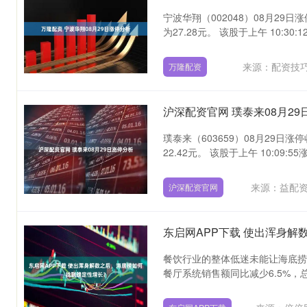
宁波华翔（002048）08月29日
为27.28元。 该股于上午 10:30:12.
来源：配资技
万隆配资
沪深配资官网 璞泰来08月29
璞泰来（603659）08月29日涨
22.42元。 该股于上午 10:09:55涨.
来源：益配资
沪深配资官网
东启网APP下载 使出浑身
餐饮行业的整体低迷未能让海底捞独
餐厅系统销售额同比减少6.5%，总收入