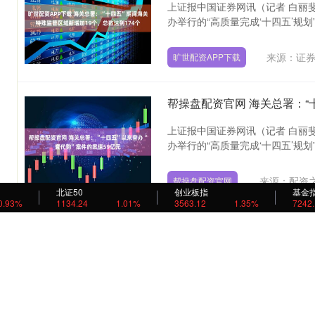
上证报中国证券网讯（记者 白丽
办举行的“高质量完成‘十四五’规划”
来源：证
旷世配资APP下载
帮操盘配资官网 海关总署：“
上证报中国证券网讯（记者 白丽
办举行的“高质量完成‘十四五’规划”
来源：配资之
帮操盘配资官网
北证50
创业板指
基金
0.93%
1134.24
1.01%
3563.12
1.35%
7242
起点配资APP下载 长江基建集团
观点网讯：8月13日，长江基建集
月底止，营业额203.59亿港元，同比
来源：牛盈
起点配资APP下载