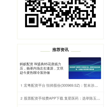
推荐资讯
蚂蚁配资 W盛典85花唐嫣力
压，杨幂内场左右逢源，文琪
赵今麦热聊冷落孙俪
宏粤配资平台 恒帅股份(300969.SZ)：暂未涉及谐波减速器产品
1
股票配资手续费APP下载 复星医药：选举陈玉卿为董事长，聘任刘毅为首席执行官兼总裁
2