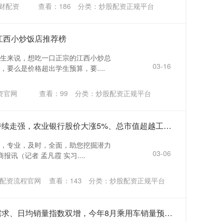
财配资
查看：
186
分类：
炒股配资正规平台
边江西小炒饭店推荐榜
生来说，想吃一口正宗的江西小炒总
03-16
要么是价格超出学生预算，要....
资官网
查看：
99
分类：
炒股配资正规平台
嘉信配资APP下载 银行板块持续走强，农业银行股价大涨5%、总市值超越工商银行
，专业，及时，全面，助您挖掘潜力
03-06
讯（记者 孟凡霞 实习....
配资流程官网
查看：
143
分类：
炒股配资正规平台
奇点财富配资APP下载 市场需求、日均销量指数双增，今年8月乘用车销量预计超200万辆