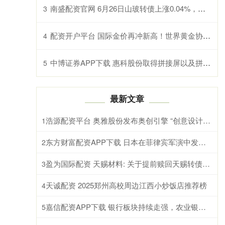
南盛配资官网 6月26日山玻转债上涨0.04%，转股溢价率96.18%
3
配资开户平台 国际金价再冲新高！世界黄金协会：双重驱动下去年全球需求总量创纪录
4
中博证券APP下载 惠科股份取得拼接屏以及拼接显示装置专利
5
最新文章
浩源配资平台 奥雅股份发布奥创引擎 “创意设计+科技”驱动文旅产业
1
东方财富配资APP下载 日本在菲律宾军演中发射88式导弹，系战后首次境外发射进攻型导弹
2
盈为国际配资 天赐材料: 关于提前赎回天赐转债的第四次提示性公告
3
天诚配资 2025郑州高校周边江西小炒饭店推荐榜
4
嘉信配资APP下载 银行板块持续走强，农业银行股价大涨5%、总市值超越工商银行
5