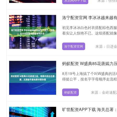
来源：倍倍
东启网APP下载
洛宁配资官网 李冰冰越来越
初见李冰冰白色衬衣搭配棕色西服
着实让人惊艳不已。这组搭配就像一颗
来源：日进
洛宁配资官网
蚂蚁配资 W盛典85花唐嫣
8月19号上海搞了个叫W盛典的
得挺公平，按名字字母顺序走流程。
来源：金岭速配
蚂蚁配资