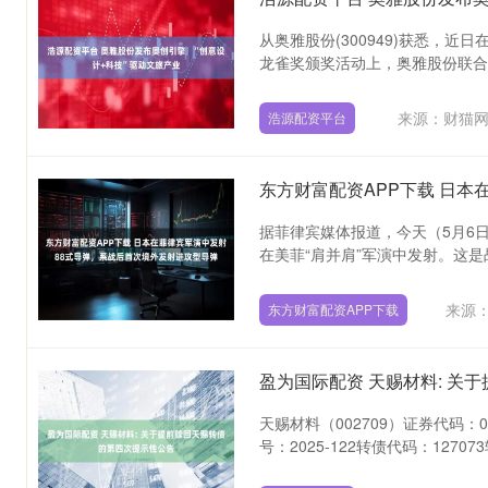
从奥雅股份(300949)获悉，近
龙雀奖颁奖活动上，奥雅股份联合创
来源：财猫
浩源配资平台
据菲律宾媒体报道，今天（5月6
在美菲“肩并肩”军演中发射。这是战
来源
东方财富配资APP下载
盈为国际配资 天赐材料: 关
天赐材料（002709）证券代码：
号：2025-122转债代码：127073