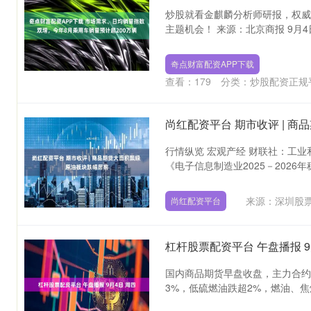
炒股就看金麒麟分析师研报，权威
主题机会！ 来源：北京商报 9月4
奇点财富配资APP下载
查看：
179
分类：
炒股配资正规
尚红配资平台 期市收评 | 
行情纵览 宏观产经 财联社：工
《电子信息制造业2025－2026年
来源：深圳股票
尚红配资平台
杠杆股票配资平台 午盘播报 9
国内商品期货早盘收盘，主力合约
3%，低硫燃油跌超2%，燃油、焦煤