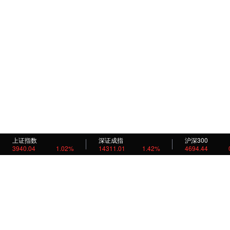
上证指数
深证成指
沪深300
3940.04
1.02%
14311.01
1.42%
4694.44