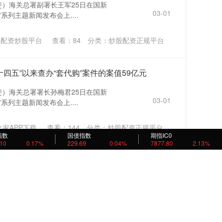
斐）海关总署副署长王军25日在国新
03-01
系列主题新闻发布会上....
券配资炒股平台
查看：
84
分类：
炒股配资正规平台
十四五”以来查办“套代购”案件的案值59亿元
斐）海关总署署长孙梅君25日在国新
03-01
系列主题新闻发布会上....
家APP下载
查看：
144
分类：
炒股配资正规平台
指数
国债指数
期指IC0
.10
0.17%
229.69
0.04%
7877.80
2.13%
中期营业额203.59亿港元, 同比增长6.6%
团公布中期业绩显示，截至2025年6
02-28
增长6.6%。....
宝配资APP下载
查看：
176
分类：
炒股配资正规平台