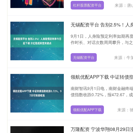
来源：唐
杠杆股票配资平台
无锡配资平台 告别2.5%！
9月1日，人身险预定利率如期再
作时长、对话次数周周攀升，与之对应
来源：牛
无锡配资平台
领航优配APP下载 中证转债指
南财智讯9月1日电，南财金融终
债指数收跌0.72%，报472.67，成交额
来源：
领航优配APP下载
万隆配资 宁波华翔08月29日