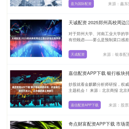
来源：鑫东
盈为国际配资
天诚配资 2025郑州高校周
对于郑州大学、河南工业大学的学
有些顾虑——要么是预制菜口感差，
来源：银泰配
天成配资
炒股就看金麒麟分析师研报，权威
主题机会！ 来源：北京商报 北京商报
来源：股票
嘉信配资APP下载