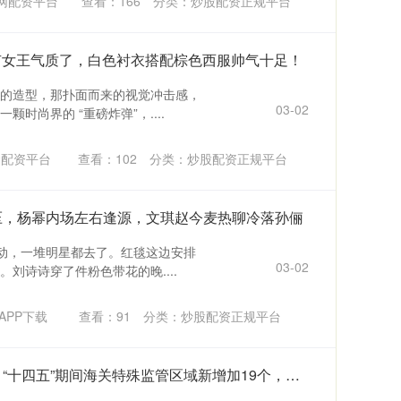
网配资平台
查看：
166
分类：
炒股配资正规平台
有女王气质了，白色衬衣搭配棕色西服帅气十足！
的造型，那扑面而来的视觉冲击感，
03-02
时尚界的 “重磅炸弹”，....
金配资平台
查看：
102
分类：
炒股配资正规平台
力压，杨幂内场左右逢源，文琪赵今麦热聊冷落孙俪
活动，一堆明星都去了。红毯这边安排
03-02
刘诗诗穿了件粉色带花的晚....
APP下载
查看：
91
分类：
炒股配资正规平台
旷世配资APP下载 海关总署：“十四五”期间海关特殊监管区域新增加19个，总数达到174个