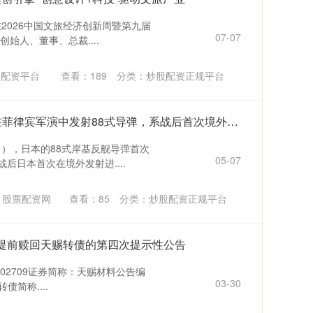
日在2026中国文旅经济创新周暨第九届
07-07
始人、董事、总裁....
网配资平台
查看：
189
分类：
炒股配资正规平台
东方财富配资APP下载 日本在菲律宾军演中发射88式导弹，系战后首次境外发射进攻型导弹
日），日本的88式岸基反舰导弹首次
05-07
后日本首次在境外发射进....
：股票配资网
查看：
85
分类：
炒股配资正规平台
于提前赎回天赐转债的第四次提示性公告
002709证券简称：天赐材料公告编
03-30
转债简称....