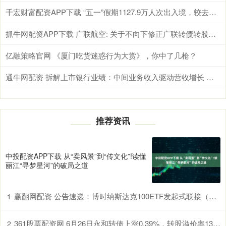
千宏财富配资APP下载 “五一”假期1127.9万人次出入境，较去年同期增长3.5%
抓牛网配资APP下载 广联航空: 关于不向下修正广联转债转股价格的公告
亿融策略官网 《厦门吃货迷惑行为大赏》，你中了几枪？
通牛网配资 拆解上市银行业绩：中间业务收入驱动营收增长 拨备不再反哺利润
推荐资讯
中投配资APP下载 从“卖风景”到“传文化”!读懂
丽江“寻梦星河”的破局之道
赢翻网配资 公告速递：博时纳斯达克100ETF发起式联接（QDII）基金调整大额申购、转换转入、定期定额投资业务
1
361股票配资网 6月26日永和转债上涨0.39%，转股溢价率13.78%
2