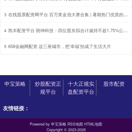
在线股票配资网平台 百万奖金池大赛合集 | 暑期热门优质的服装服饰设计大赛：女装、针织、鞋品…濮院杯、虎门杯、海峡杯、吉米赛欧杯…_参赛_作品_颁发奖杯
3
凯丰配资平台 朗坤科技：四位股东拟合计减持不超1.75%公司股份
4
658金融网配资 这三座城市，把‘幸福’拍成了生活大片
5
申宝策略
炒股配资正
十大正规实
股市配资
规平台
盘配资平台
友情链接：
Powered by
申宝策略
RSS地图
HTML地图
Copyright
© 2023-2026