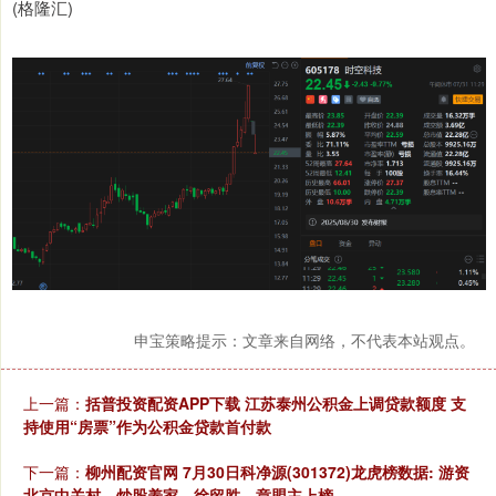
(格隆汇)
申宝策略提示：文章来自网络，不代表本站观点。
上一篇：
括普投资配资APP下载 江苏泰州公积金上调贷款额度 支
持使用“房票”作为公积金贷款首付款
下一篇：
柳州配资官网 7月30日科净源(301372)龙虎榜数据: 游资
北京中关村、炒股养家、徐留胜、章盟主上榜